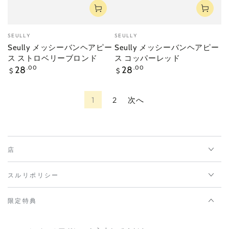
ベ
ベ
SEULLY
SEULLY
ン
ン
Seully メッシーバンヘアピー
Seully メッシーバンヘアピー
ダ
ダ
ス ストロベリーブロンド
ス コッパーレッド
ー
ー
定
定
28
.00
28
.00
$
$
価
価
1
2
次へ
店
スルリポリシー
限定特典
こ