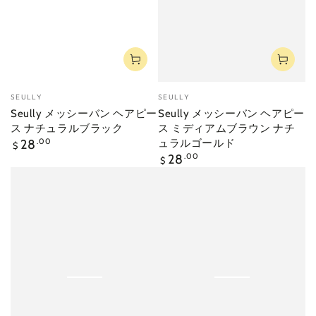
ベ
ベ
SEULLY
SEULLY
ン
ン
Seully メッシーバン ヘアピー
Seully メッシーバン ヘアピー
ダ
ダ
ス ナチュラルブラック
ス ミディアムブラウン ナチ
ー
ー
定
28
.00
ュラルゴールド
$
価
定
28
.00
$
価