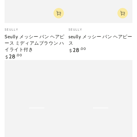
ベ
ベ
SEULLY
SEULLY
ン
ン
Seully メッシー バン ヘアピ
seully メッシー バン ヘアピー
ダ
ダ
ース ミディアムブラウン ハ
ス
ー
ー
定
イライト付き
28
.00
$
価
定
28
.00
$
価