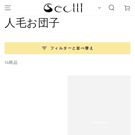
コンテンツにスキッ
ー
プする
ト
コ
人毛お団子
レ
ク
フィルターと並べ替え
シ
16商品
ョ
ン: