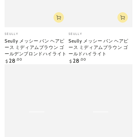
ベ
ベ
SEULLY
SEULLY
ン
ン
Seully メッシー バン ヘアピ
Seully メッシー バン ヘアピ
ダ
ダ
ース ミディアムブラウン ゴ
ース ミディアムブラウン ゴ
ー
ー
ールデンブロンドハイライト
ールドハイライト
定
定
28
.00
28
.00
$
$
価
価