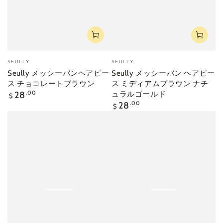
ベ
ベ
SEULLY
SEULLY
ン
ン
Seully メッシーバンヘアピー
Seully メッシーバン ヘアピー
ダ
ダ
ス チョコレートブラウン
ス ミディアムブラウン ナチ
ー
ー
定
28
.00
ュラルゴールド
$
価
定
28
.00
$
価