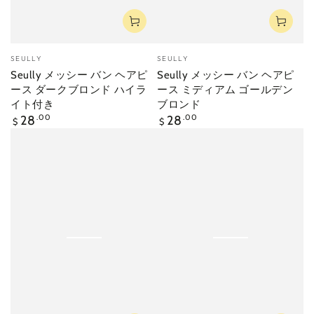
ベ
ベ
SEULLY
SEULLY
ン
ン
Seully メッシー バン ヘアピ
Seully メッシー バン ヘアピ
ダ
ダ
ース ダークブロンド ハイラ
ース ミディアム ゴールデン
ー
ー
イト付き
ブロンド
定
定
28
.00
28
.00
$
$
価
価